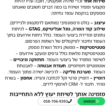
שירות אחד
וכדי שיהיה אפקטיבי, חובה עליו להיות
מקצועי וממיר ושיהיו בו כמה דברים חשובים שאנחנו
מספקים בהקמת עמוד נחיתה:
עיצוב –
בולט ורספונסיבי
(מותאם לדסקטופ ולניידים).
שילוב קוד המרה, גוגל אנליטיקס, GTAG –
לניתוח
נתונים ומדידת ביצועי העמוד. כולל ניתוח אירועים בתוך
העמוד וחיבור לפיקסלים של רשתות הפרסום.
סטטיסטיקות –
ממשק ניהול השרת מספק
סטטיסטיקות מלאות כולל גרפים ומעקב אירועים –
לשיפור מתמיד של ביצועי העמוד.
תחזוקה וגיבויים
–
אוטומטיים ויומיומיים.
תעודת אבטחה
– לאבטחת
העמוד.
מערכת סליקה
– לרכישה ישירה מתוך העמוד.
דומיין –
דומיין פרטי וקל לכתיבה והגייה.
אחסון
– בשרת
מהיר.
חיבור ל- CRM לאיסוף לידים..
מזמינה אותך לשיחת יעוץ ללא התחייבות
ווטסאפ
058-706-9393