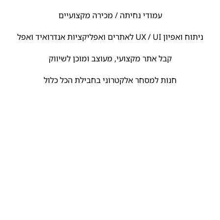
עמודי נחיתה / מכירה מקצועיים
ניתוח ואפיון UX / UI לאתרים ואפליקציות אנדרואיד ואפל
קבל אתר מקצועי, מעוצב ומוכן לשיווק
חנות למסחר אלקטרוני בחבילת הכל כלול
פרטי קשר
טלפון: 058-7069393
ווטסאפ: 058-7069393
דוא"ל: info@fastweb2.co.il
מידע נוסף
הרשמה לניוזטלר