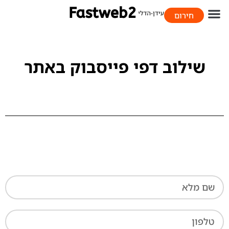
חירום
058-706-9393
שילוב דפי פייסבוק באתר