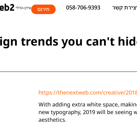
צירת קשר
058-706-9393
חירום
https://thenextweb.com/creative/201
With adding extra white space, making
new typography, 2019 will be seeing 
aesthetics.