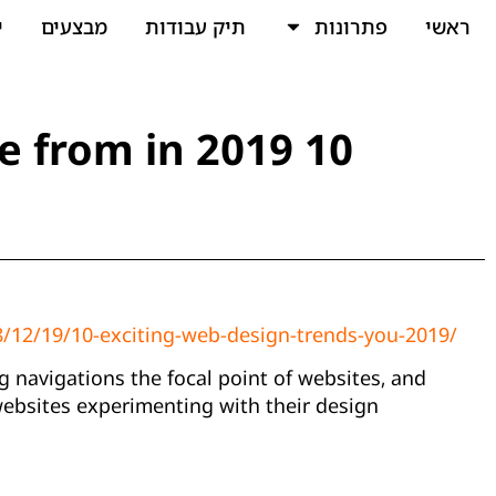
ראשי
פתרונות
תיק עבודות
מבצעים
י
10 exciting web design trends you can't hide from in 2019
8/12/19/10-exciting-web-design-trends-you-2019/
 navigations the focal point of websites, and
websites experimenting with their design