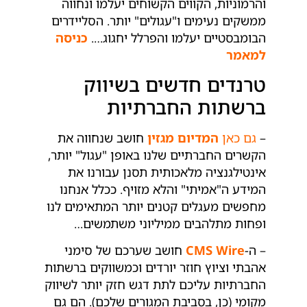
והרמוניות, הקווים הקשוחים יעלמו ונחווה
ממשקים נעימים ו"עגולים" יותר. הסליידרים
הבומבסטיים יעלמו והפרלל יחגוג….
כניסה
למאמר
טרנדים חדשים בשיווק
ברשתות החברתיות
–
גם כאן
המדיום מגזין
חושב שנחווה את
הקשרים החברתיים שלנו באופן "עגול" יותר,
אינטילגנציה מלאכותית תסנן עבורנו את
המידע ה"אמיתי" והלא מזויף. ככלל אנחנו
מחפשים מעגלים קטנים יותר המתאימים לנו
ופחות מתלהבים ממיליוני משתמשים…
– ה-
CMS Wire
חושב שערכם של סימני
אהבתי וציוץ חוזר יורדים וכמשווקים ברשתות
החברתיות עליכם לתת דגש חזק יותר לשיווק
מקומי (כן, בסביבת המגורים שלכם). הם גם