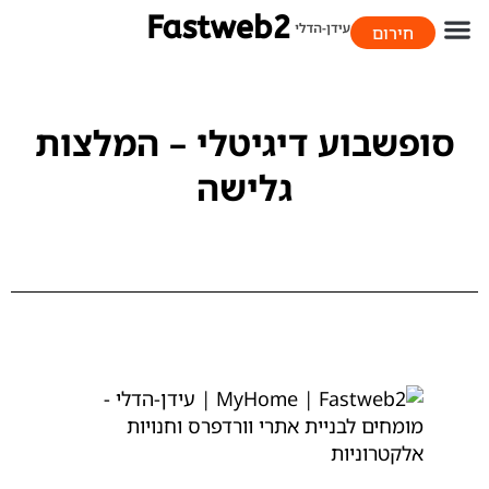
חירום
058-706-9393
סופשבוע דיגיטלי – המלצות
גלישה