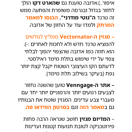
איפור..).אדובה טוענת גם
שהארט דקו
הולך
לחזור בגדול ובגרסה משופרת והפתעה ממש
זה טרנד
ה"גוטי מודרני".
הכנסו למאמר
המרתק
ולמדו עוד על החזון של אדובה.
– מגזין ה-Vectornator
ממליץ לגולשים
להמציא טרנד חדש ולא לחכות לאחרים :-).
הוא חוזה כמו אדובה שהצפוי יהפוך לבלתי
צפוי על ידי שימוש בתלת מימד ראילסטי.
לדעתם הקו העיצובי השטוח יקבל קצת יותר
נפח (בעיקר בשילוב תלת מימד).
– אתר ה-Venngage
טוען שהשנה נחזור
לצבעים רגועים יותר והרמוניים יותר יחד עם
מעברי צבע עדינים. המגזין שוטח את הבנותיו
גם ב
מאמר הזה
וגם
בסרטון הווידאו פה
.
–
המדיום מגזין
חושב שנראה הרבה פחות
פירוטכניקה לטובת תנועות קטנות ועדינות